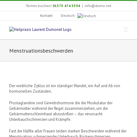
Zum
Termin buchen!
01575 474 5594
|
info@dumo.net
Inhalt
springen
Deutsch:
Kontakt
Menstruationsbeschwerden
Der weibliche Zyklus ist ein ständiger Wandel, ein Auf und Ab von
hormonellen Zuständen.
Prostaglandine sind Gewebshormone die die Muskulatur der
Gebärmutter während der Regel zusammenziehen, um die
Gebärmutterschleimhaut abzustoßen – das verursacht
Unterbauchschmerzen und Krämpfe.
Fast die Hälfte aller Frauen leiden starken Beschwerden während der
Menstruation: schmerzender Unterbauch, Rückenschmerzen,