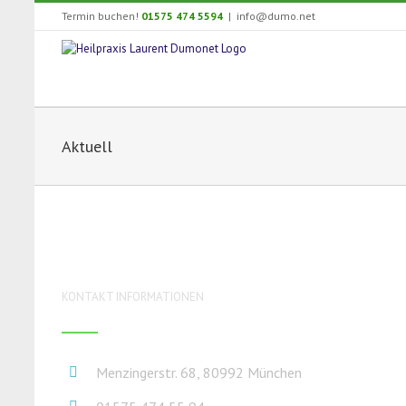
Zum
Termin buchen!
01575 474 5594
|
info@dumo.net
Inhalt
springen
Aktuell
KONTAKT INFORMATIONEN
Menzingerstr. 68, 80992 München