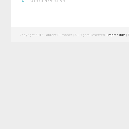
01575 474 55 94
Copyright 2016 Laurent Dumonet | All Rights Reserved |
Impressum
|